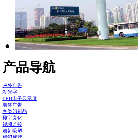
产品导航
户外广告
发光字
LED电子显示屏
墙体广告
各类印刷品
楼宇亮化
视频监控
雕刻吸塑
标识标牌