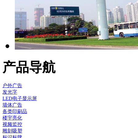
产品导航
户外广告
发光字
LED电子显示屏
墙体广告
各类印刷品
楼宇亮化
视频监控
雕刻吸塑
标识标牌